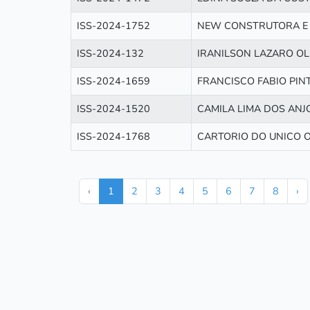
ISS-2024-1752
NEW CONSTRUTORA E 
ISS-2024-132
IRANILSON LAZARO OL
ISS-2024-1659
FRANCISCO FABIO PIN
ISS-2024-1520
CAMILA LIMA DOS ANJ
ISS-2024-1768
CARTORIO DO UNICO O
‹
1
2
3
4
5
6
7
8
›